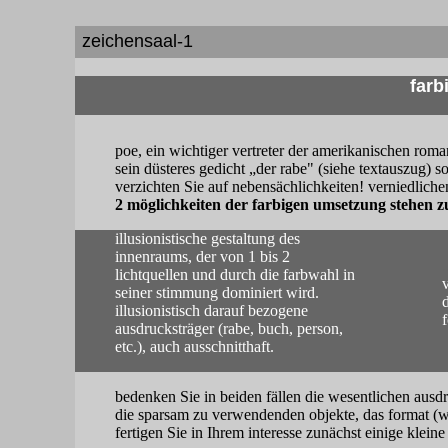
zeichensaal-1
farb
..
poe, ein wichtiger vertreter der amerikanischen roman
sein düsteres gedicht „der rabe" (siehe textauszug) s
verzichten Sie auf nebensächlichkeiten! verniedlich
2 möglichkeiten der farbigen umsetzung stehen zu
illusionistische gestaltung des
innenraums, der von 1 bis 2
.
lichtquellen und durch die farbwahl in
v
seiner stimmung dominiert wird.
d
illusionistisch darauf bezogene
f
ausdrucksträger (rabe, buch, person,
etc.), auch ausschnitthaft.
bedenken Sie in beiden fällen die wesentlichen ausd
die sparsam zu verwendenden objekte, das format (we
fertigen Sie in Ihrem interesse zunächst einige kleine