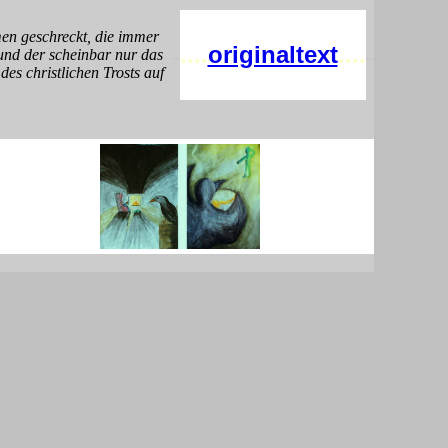
en geschreckt, die immer
....
originaltext
....
und der scheinbar nur das
..
..
es christlichen Trosts auf