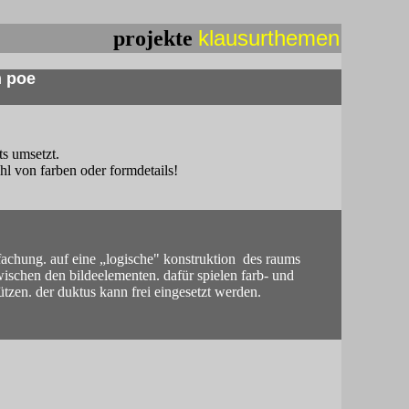
klausurthemen
projekte
n poe
lts umsetzt.
hl von farben oder formdetails!
infachung. auf eine „logische" konstruktion des raums
ischen den bildeelementen. dafür spielen farb- und
ützen. der duktus kann frei eingesetzt werden.