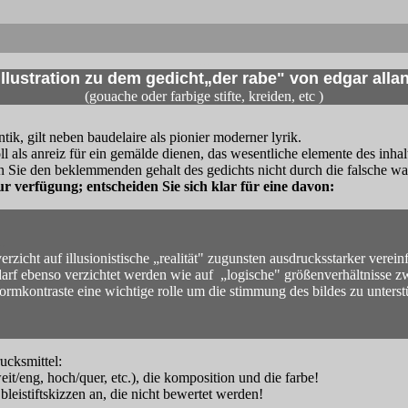
...
illustration zu dem gedicht„der rabe" von edgar alla
(gouache oder farbige stifte, kreiden, etc )
tik, gilt neben baudelaire als pionier moderner lyrik.
oll als anreiz für ein gemälde dienen, das wesentliche elemente des inha
en Sie den beklemmenden gehalt des gedichts nicht durch die falsche wa
r verfügung; entscheiden Sie sich klar für eine davon:
..
erzicht auf illusionistische „realität" zugunsten ausdrucksstarker vere
arf ebenso verzichtet werden wie auf „logische" größenverhältnisse zw
ormkontraste eine wichtige rolle um die stimmung des bildes zu unterst
rucksmittel:
it/eng, hoch/quer, etc.), die komposition und die farbe!
 bleistiftskizzen an, die nicht bewertet werden!